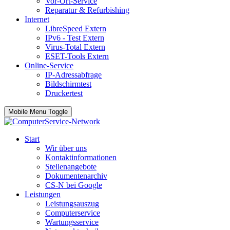
Vor-Ort-Service
Reparatur & Refurbishing
Internet
LibreSpeed
Extern
IPv6 - Test
Extern
Virus-Total
Extern
ESET-Tools
Extern
Online-Service
IP-Adressabfrage
Bildschirmtest
Druckertest
Mobile Menu Toggle
Start
Wir über uns
Kontaktinformationen
Stellenangebote
Dokumentenarchiv
CS-N bei Google
Leistungen
Leistungsauszug
Computerservice
Wartungsservice