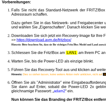
Vorbereitungen:
Falls Sie nicht das Standard-Netzwerk der
FRITZ!Box
Adressraum schaffen.
Dazu gehen Sie in das Netzwerk- und Freigabecenter un
und wählen Sie „Eigenschaften“. Danach klicken Sie weit
Downloaden Sie sich jetzt ein Recovery-Image für Ihre
F
=>
https://download.avm.de/fritzbox/
Hinweis:
Bitte beachten Sie, dass sie Ihr richtiges Fritz!Box Model und Land auswä
Schliessen Sie die Fritz!Box am
LAN1
am Ihrem PC an 
Warten Sie, bis die Power-LED als einzige blinkt.
Führen Sie das Recovery-Tool aus und klicken auf weite
Hinweis:
Dies so stehen lassen, keine weitere Aktion mehr anklicken, nicht auf
We
Öffnen Sie als "Administrator" eine Eingabeaufforderu
Sie dann auf Enter, sobald die Power-LED 2x geblin
gleichnamige Passwort: „
adam2
“ ein.
Nun können Sie das Branding der
FRITZ!Box
entfern