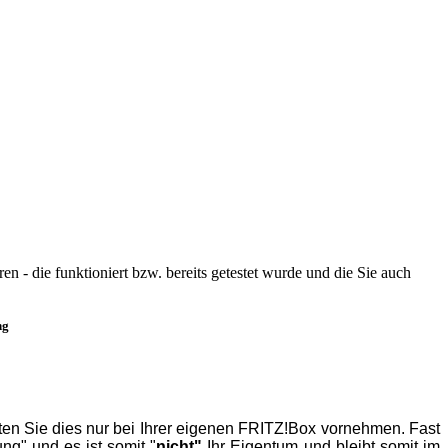
- die funktioniert bzw. bereits getestet wurde und die Sie auch
ng
ten Sie dies nur bei Ihrer eigenen
FRITZ!Box
vornehmen. Fast
ng" und es ist somit "
nicht"
Ihr Eigentum und bleibt somit im