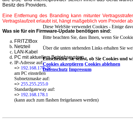
Besitz des Providers.
Eine Entfernung des Branding kann mitunter Vertragsstraf
Vertragslaufzeit erlaubt ist, hängt maßgeblich vom Provider ab
Diese WebSite verwendet Cookies - Einige davon 
Was sie für ein Firmware-Update benötigen sind:
Bitte beachten Sie, dass Ihnen, wenn Sie Cookie
FRITZ!Box
Netzteil
Über die unten stehenden Links erhalten Sie we
LAN-Kabel
PC mit aktuellem Betriebssystem
Entscheiden Sie selbst, ob Sie Cookies und w
IP-Adresse auf:
Cookies akzeptieren
Cookies ablehnen
=>
192.168.178.20
Datenschutz
Impressum
am PC einstellen
Subnetzmaske auf:
=>
255.255.255.0
Standardgateway auf:
=>
192.168.178.1
(kann auch zum flashen freigelassen werden)