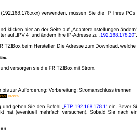
(192.168.178.xxx) verwenden, müssen Sie die IP Ihres PCs ä
d klicken hier an der Seite auf „Adaptereinstellungen ändern
er auf „IPV 4“ und ändern Ihre IP-Adresse zu „
192.168.178.20
“
RITZ!Box
beim Hersteller. Die Adresse zum Download, welche s
hlen.
und versorgen sie die
FRITZ!Box
mit Strom.
r bis zur Aufforderung: Vorbereitung: Stromanschluss trennen
iter
klicken!
ng und geben Sie den Befehl „
FTP 192.168.178.1“
ein. Bevor Si
kt hat (eventuell mehrfach versuchen). Sobald Sie nach ei
en...