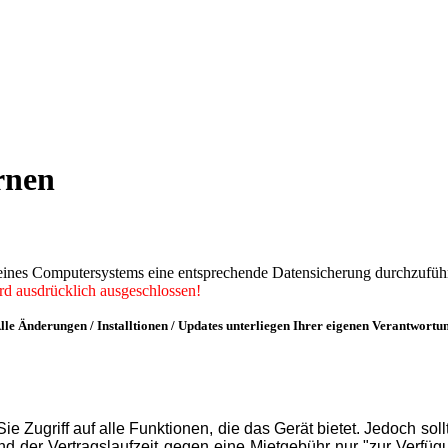
rnen
nes Computersystems eine entsprechende Datensicherung durchzuführen 
rd ausdrücklich ausgeschlossen!
lle Änderungen / Installtionen / Updates unterliegen Ihrer eigenen Verantwortu
 Zugriff auf alle Funktionen, die das Gerät bietet. Jedoch soll
nd der Vertragslaufzeit gegen eine Mietgebühr nur "zur Verfügu