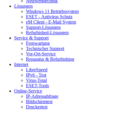
Netzwerktechnik
Lösungen
Windows 11 Betriebssystem
ESET - Antivirus Schutz
eM Client - E-Mail System
Support-Lösungen
Refurbished-Lösungen
Service & Support
Fernwartung
Technischer Support
Vor-Ort-Service
Reparatur & Refurbishing
Internet
LibreSpeed
IPv6 - Test
Virus-Total
ESET-Tools
Online-Service
IP-Adressabfrage
Bildschirmtest
Druckertest