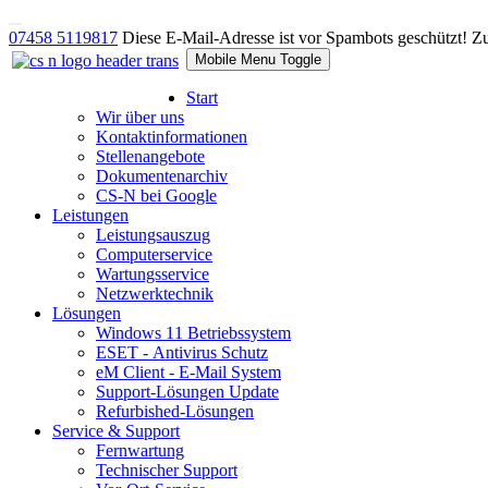
07458 5119817
Diese E-Mail-Adresse ist vor Spambots geschützt! Zu
Mobile Menu Toggle
Start
Wir über uns
Kontaktinformationen
Stellenangebote
Dokumentenarchiv
CS-N bei Google
Leistungen
Leistungsauszug
Computerservice
Wartungsservice
Netzwerktechnik
Lösungen
Windows 11 Betriebssystem
ESET - Antivirus Schutz
eM Client - E-Mail System
Support-Lösungen
Update
Refurbished-Lösungen
Service & Support
Fernwartung
Technischer Support